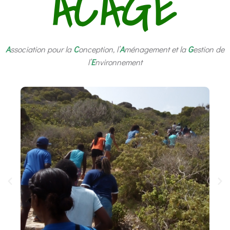
ACAGE
A
ssociation pour la
C
onception, l’
A
ménagement et la
G
estion de
l’
E
nvironnement